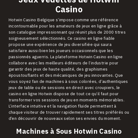
Jeux Vedettes de Hotwin
Casino
Hotwin Casino Belgique s’impose comme une référence
incontournable pour les amateurs de jeux en ligne grâce à
son catalogue impressionnant qui réunit plus de 2000 titres
soigneusement sélectionnés. Ce casino en ligne fiable
propose une expérience de jeu diversifiée qui saura
satisfaire aussi bien les joueurs occasionnels que les
passionnés aguerris. La plateforme Hotwin Casino en ligne
collabore avec les meilleurs éditeurs de l’industrie pour
garantir des jeux de haute qualité, des graphismes
époustouflants et des mécaniques de jeu innovantes. Que
vous soyez fan de machines à sous colorées, d’authentiques
jeux de table ou de sessions en direct avec croupiers, le
casino en ligne Hotwin dispose de tout ce qu’il faut pour
transformer vos sessions de jeu en moments mémorables.
L’interface intuitive et la navigation fluide permettent à
chaque visiteur de trouver rapidement ses titres préférés ou
d’en découvrir de nouveaux selon ses envies du moment.
Machines à Sous Hotwin Casino