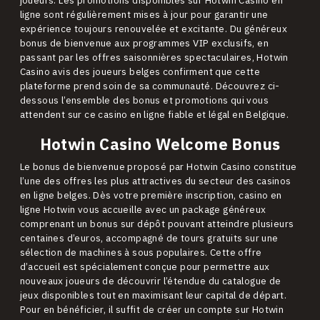
joueurs. Les promotions disponibles sur Hotwin Casino en
ligne sont régulièrement mises à jour pour garantir une
expérience toujours renouvelée et excitante. Du généreux
bonus de bienvenue aux programmes VIP exclusifs, en
passant par les offres saisonnières spectaculaires, Hotwin
Casino avis des joueurs belges confirment que cette
plateforme prend soin de sa communauté. Découvrez ci-
dessous l’ensemble des bonus et promotions qui vous
attendent sur ce casino en ligne fiable et légal en Belgique.
Hotwin Casino Welcome Bonus
Le bonus de bienvenue proposé par Hotwin Casino constitue
l’une des offres les plus attractives du secteur des casinos
en ligne belges. Dès votre première inscription, casino en
ligne Hotwin vous accueille avec un package généreux
comprenant un bonus sur dépôt pouvant atteindre plusieurs
centaines d’euros, accompagné de tours gratuits sur une
sélection de machines à sous populaires. Cette offre
d’accueil est spécialement conçue pour permettre aux
nouveaux joueurs de découvrir l’étendue du catalogue de
jeux disponibles tout en maximisant leur capital de départ.
Pour en bénéficier, il suffit de créer un compte sur Hotwin