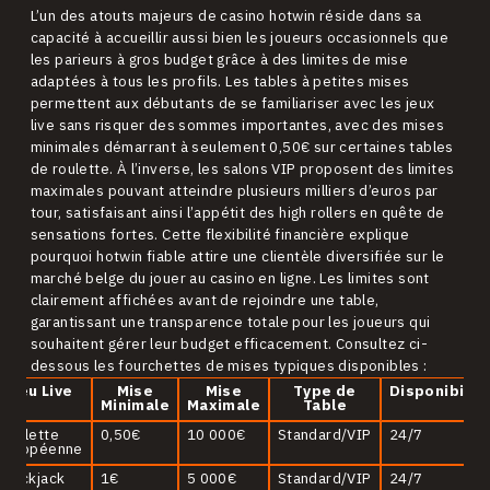
L’un des atouts majeurs de casino hotwin réside dans sa
capacité à accueillir aussi bien les joueurs occasionnels que
les parieurs à gros budget grâce à des limites de mise
adaptées à tous les profils. Les tables à petites mises
permettent aux débutants de se familiariser avec les jeux
live sans risquer des sommes importantes, avec des mises
minimales démarrant à seulement 0,50€ sur certaines tables
de roulette. À l’inverse, les salons VIP proposent des limites
maximales pouvant atteindre plusieurs milliers d’euros par
tour, satisfaisant ainsi l’appétit des high rollers en quête de
sensations fortes. Cette flexibilité financière explique
pourquoi hotwin fiable attire une clientèle diversifiée sur le
marché belge du jouer au casino en ligne. Les limites sont
clairement affichées avant de rejoindre une table,
garantissant une transparence totale pour les joueurs qui
souhaitent gérer leur budget efficacement. Consultez ci-
dessous les fourchettes de mises typiques disponibles :
Jeu Live
Mise
Mise
Type de
Disponibilit
Minimale
Maximale
Table
Roulette
0,50€
10 000€
Standard/VIP
24/7
Européenne
Blackjack
1€
5 000€
Standard/VIP
24/7