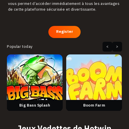
vous permet d’accéder immédiatement à tous les avantages
de cette plateforme sécurisée et divertissante.
Register
Popular today
<
>
Big Bass Splash
Boom Farm
Play now
Play now