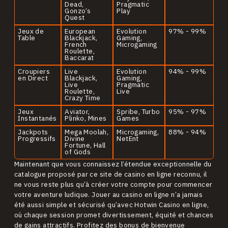
Dead,
Pragmatic
Gonzo’s
Play
Quest
Jeux de
European
Evolution
97% - 99%
Table
Blackjack,
Gaming,
French
Microgaming
Roulette,
Baccarat
Croupiers
Live
Evolution
94% - 99%
en Direct
Blackjack,
Gaming,
Live
Pragmatic
Roulette,
Live
Crazy Time
Jeux
Aviator,
Spribe, Turbo
95% - 97%
Instantanés
Plinko, Mines
Games
Jackpots
Mega Moolah,
Microgaming,
88% - 94%
Progressifs
Divine
NetEnt
Fortune, Hall
of Gods
Maintenant que vous connaissez l’étendue exceptionnelle du
catalogue proposé par ce site de casino en ligne reconnu, il
ne vous reste plus qu’à créer votre compte pour commencer
votre aventure ludique. Jouer au casino en ligne n’a jamais
été aussi simple et sécurisé qu’avec Hotwin Casino en ligne,
où chaque session promet divertissement, équité et chances
de gains attractifs. Profitez des bonus de bienvenue