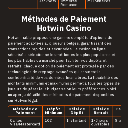
Jackpots
Immortal
millionnaires
Romance
Méthodes de Paiement
Hotwin Casino
Hotwin fiable propose une gamme complète d’options de
paiement adaptées aux joueurs belges, garantissant des
transactions rapides et sécurisées. Le casino en ligne
sécurisé a sélectionné les méthodes les plus populaires et
les plus fiables du marché pour faciliter vos dépôts et
retraits. Chaque option de paiement est protégée par des
technologies de cryptage avancées qui assurent la
confidentialité de vos données financières. La flexibilité des
montants minimums et maximums permet à tous les types de
joueurs de gérer leur budget selon leurs préférences. Voici
un aperçu détaillé des méthodes de paiement disponibles
sur Hotwin légal:
Méthode de
Dépôt
Délai de
Délai de
Frais
Paiement
Minimum
Dépôt
Retrait
Cartes
10€
Instantané
1-3 jours
Gratuit
Visa/Mastercard
ouvrables