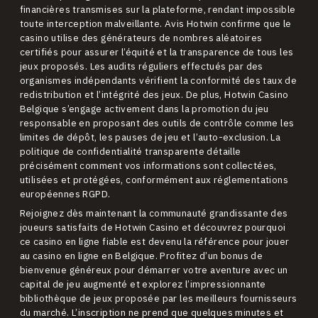
financières transmises sur la plateforme, rendant impossible
toute interception malveillante. Avis Hotwin confirme que le
casino utilise des générateurs de nombres aléatoires
certifiés pour assurer l’équité et la transparence de tous les
jeux proposés. Les audits réguliers effectués par des
organismes indépendants vérifient la conformité des taux de
redistribution et l’intégrité des jeux. De plus, Hotwin Casino
Belgique s’engage activement dans la promotion du jeu
responsable en proposant des outils de contrôle comme les
limites de dépôt, les pauses de jeu et l’auto-exclusion. La
politique de confidentialité transparente détaille
précisément comment vos informations sont collectées,
utilisées et protégées, conformément aux réglementations
européennes RGPD.
Rejoignez dès maintenant la communauté grandissante des
joueurs satisfaits de Hotwin Casino et découvrez pourquoi
ce casino en ligne fiable est devenu la référence pour jouer
au casino en ligne en Belgique. Profitez d’un bonus de
bienvenue généreux pour démarrer votre aventure avec un
capital de jeu augmenté et explorez l’impressionnante
bibliothèque de jeux proposée par les meilleurs fournisseurs
du marché. L’inscription ne prend que quelques minutes et