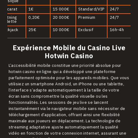
Classique
Baccarat
1€
15 000€
Standard/VIP
24/7
Lightning
0,20€
20 000€
Premium
24/7
Roulette
Blackjack
25€
10 000€
Exclusif
16h-4h
VIP
Expérience Mobile du Casino Live
Hotwin Casino
L’accessibilité mobile constitue une priorité absolue pour
hotwin casino en ligne qui a développé une plateforme
parfaitement optimisée pour les appareils mobiles. Que vous
utilisiez un smartphone Android, un iPhone ou une tablette,
l’interface s’adapte automatiquement à la taille de votre
écran sans compromettre la qualité visuelle ou les
fonctionnalités. Les sessions de jeu live se lancent
instantanément via le navigateur mobile sans nécessiter de
téléchargement d’application, offrant ainsi une flexibilité
maximale aux joueurs en déplacement. La technologie de
streaming adaptative ajuste automatiquement la qualité
vidéo en fonction de votre connexion internet, assurant une