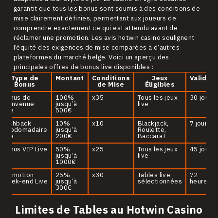
garantit que tous les bonus sont soumis à des conditions de
mise clairement définies, permettant aux joueurs de
comprendre exactement ce qui est attendu avant de
réclamer une promotion. Les avis hotwin casino soulignent
l’équité des exigences de mise comparées à d’autres
plateformes du marché belge. Voici un aperçu des
principales offres de bonus live disponibles :
Type de
Montant
Conditions
Jeux
Validité
Bonus
de Mise
Éligibles
Bonus de
100%
x35
Tous les jeux
30 jours
Bienvenue
jusqu’à
live
Live
500€
Cashback
10%
x10
Blackjack,
7 jours
Hebdomadaire
jusqu’à
Roulette,
Live
200€
Baccarat
Bonus VIP Live
50%
x25
Tous les jeux
45 jours
jusqu’à
live
1000€
Promotion
25%
x30
Tables live
72
Week-end Live
jusqu’à
sélectionnées
heures
300€
Limites de Tables au Hotwin Casino